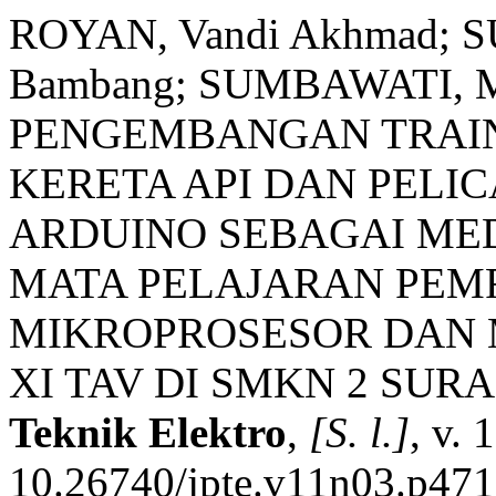
ROYAN, Vandi Akhmad; 
Bambang; SUMBAWATI, Me
PENGEMBANGAN TRAIN
KERETA API DAN PELI
ARDUINO SEBAGAI ME
MATA PELAJARAN PE
MIKROPROSESOR DAN
XI TAV DI SMKN 2 SUR
Teknik Elektro
,
[S. l.]
, v.
10.26740/jpte.v11n03.p471