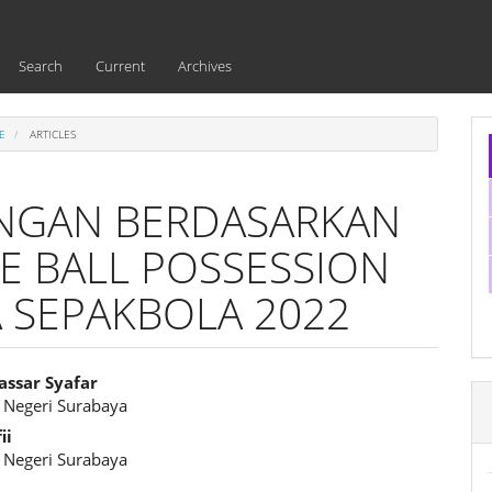
Search
Current
Archives
E
ARTICLES
ANGAN BERDASARKAN
E BALL POSSESSION
A SEPAKBOLA 2022
assar Syafar
s Negeri Surabaya
e
ii
ent
s Negeri Surabaya