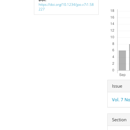
https://doi.org/10.1234/jpo.v7i1.58
Downloads
227
Articl
Issue
Detai
Vol. 7 N
Section