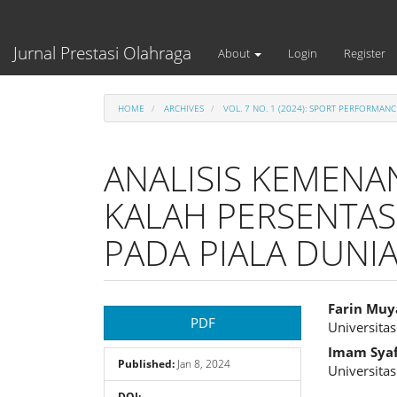
Main
Navigation
Main
Jurnal Prestasi Olahraga
About
Login
Register
Content
Sidebar
HOME
ARCHIVES
VOL. 7 NO. 1 (2024): SPORT PERFORMANC
ANALISIS KEMEN
KALAH PERSENTAS
PADA PIALA DUNI
Article
Main
Farin Muy
PDF
Universita
Sidebar
Articl
Imam Syaf
Published:
Jan 8, 2024
Cont
Universita
DOI: