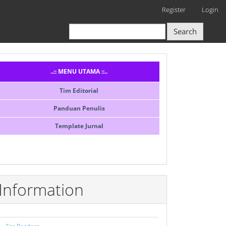
Register
Login
Search
Menusidebar
..:: MENU UTAMA ::..
Tim Editorial
Panduan Penulis
Template Jurnal
Information