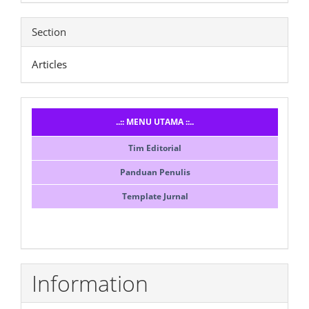
Section
Articles
Menusidebar
..:: MENU UTAMA ::..
Tim Editorial
Panduan Penulis
Template Jurnal
Information