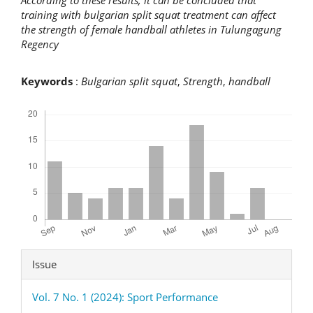
According to these results, it can be concluded that
training with bulgarian split squat treatment can affect
the strength of female handball athletes in Tulungagung
Regency
Keywords
:
Bulgarian split squat
,
Strength
,
handball
Downloads
Article
Issue
Details
Vol. 7 No. 1 (2024): Sport Performance