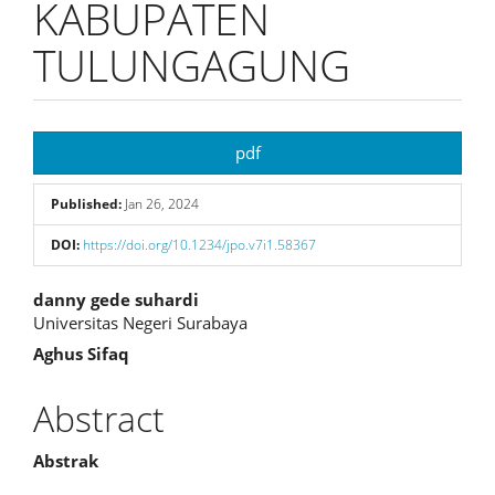
KABUPATEN
TULUNGAGUNG
Article
pdf
Sidebar
Published:
Jan 26, 2024
DOI:
https://doi.org/10.1234/jpo.v7i1.58367
Main
danny gede suhardi
Universitas Negeri Surabaya
Article
Aghus Sifaq
Content
Abstract
Abstrak