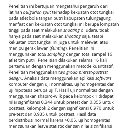
Penelitian ini bertujuan mengetahui pengaruh dari
latihan
bulgarian split
terhadap kekuatan otot tungkai
pada atlet bola tangan putri kabupaten tulungagung,
manfaat dari kekuatan otot tungkai ini berupa lompatan
tinggi pada saat melakukan
shooting
di udara, tidak
hanya pada saat melakukan
shooting
saja, tetapi
kekuatan otot tungkai ini juga untuk melewati atau
menipu gerak lawan (
feinting
). Penelitian ini
menggunakan
total sampling
dengan total sampel 16
atlet tim putri. Penelitian dilakukan selama 16 kali
pertemuan dengan menggunakan metode kuantitatif.
Penelitian menggunakan
two groub pretest-posttest
design
,. Analisis data menggunakan aplikasi
software
komputer dengan uji normalitas, uji homogenitas dan
uji hipotesis berupa uji T. Hasil uji normalitas dengan
menggunakan shapiro-wilk pada kelompok 1 didapat
nilai signifikansi 0.344 untuk pretest dan 0.355 untuk
posttest, kelompok 2 dengan signifikansi 0.970 untuk
pre-test dan 0.935 untuk posttest. Hasil data
berdistribusi normal karena >0.05. uji homogenitas
menggunakan leave statistic dengan nilai signifikansi