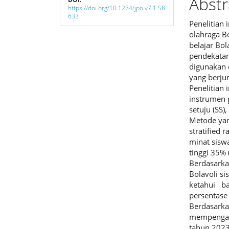
Abstr
https://doi.org/10.1234/jpo.v7i1.58
633
Penelitian
olahraga B
belajar Bol
pendekatan
digunakan d
yang berju
Penelitian 
instrumen 
setuju (SS),
Metode yan
stratified
minat siswa
tinggi 35%
Berdasarkan
Bolavoli si
ketahui b
persentase
Berdasarka
mempengaru
tahun 202