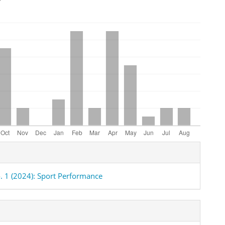
e
ls
o. 1 (2024): Sport Performance