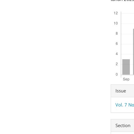
Downloads
Articl
Issue
Detai
Vol. 7 N
Section