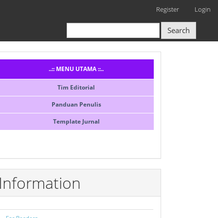
Register
Login
Search
Menusidebar
..:: MENU UTAMA ::..
Tim Editorial
Panduan Penulis
Template Jurnal
Information