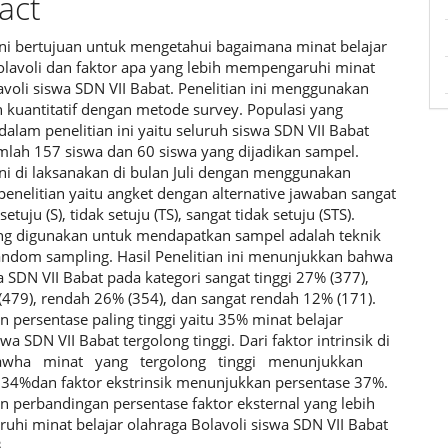
act
 ini bertujuan untuk mengetahui bagaimana minat belajar
olavoli dan faktor apa yang lebih mempengaruhi minat
avoli siswa SDN VII Babat. Penelitian ini menggunakan
 kuantitatif dengan metode survey. Populasi yang
alam penelitian ini yaitu seluruh siswa SDN VII Babat
mlah 157 siswa dan 60 siswa yang dijadikan sampel.
ini di laksanakan di bulan Juli dengan menggunakan
penelitian yaitu angket dengan alternative jawaban sangat
 setuju (S), tidak setuju (TS), sangat tidak setuju (STS).
g digunakan untuk mendapatkan sampel adalah teknik
 random sampling. Hasil Penelitian ini menunjukkan bahwa
 SDN VII Babat pada kategori sangat tinggi 27% (377),
 (479), rendah 26% (354), dan sangat rendah 12% (171).
 persentase paling tinggi yaitu 35% minat belajar
swa SDN VII Babat tergolong tinggi. Dari faktor intrinsik di
awha minat yang tergolong tinggi menunjukkan
 34%dan faktor ekstrinsik menunjukkan persentase 37%.
n perbandingan persentase faktor eksternal yang lebih
hi minat belajar olahraga Bolavoli siswa SDN VII Babat
3