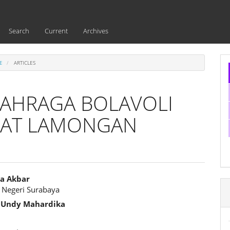
Search
Current
Archives
E
ARTICLES
LAHRAGA BOLAVOLI
ABAT LAMONGAN
ka Akbar
s Negeri Surabaya
e
i Undy Mahardika
ent