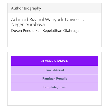
Author Biography
Achmad Rizanul Wahyudi,
Universitas
Negeri Surabaya
Dosen Pendidikan Kepelatihan Olahraga
Menusidebar
..:: MENU UTAMA ::..
Tim Editorial
Panduan Penulis
Template Jurnal