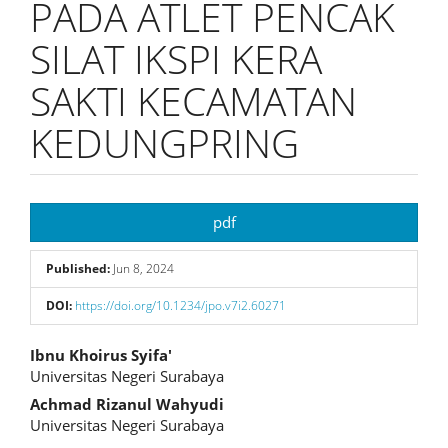
PADA ATLET PENCAK
SILAT IKSPI KERA
SAKTI KECAMATAN
KEDUNGPRING
Article
pdf
Sidebar
Published:
Jun 8, 2024
DOI:
https://doi.org/10.1234/jpo.v7i2.60271
Main
Ibnu Khoirus Syifa'
Universitas Negeri Surabaya
Article
Achmad Rizanul Wahyudi
Content
Universitas Negeri Surabaya