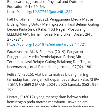
Roll Learning. Journal of Physical and Outdoor
Education, 6(1), 59–64.
https://doi.org/10.37742/jpoe.v6i1.257
Fatkhurohman, F. (2022). Penggunaan Media Matras
Bidang Miring Untuk Meningkatkan Hasil Belajar Guling
Depan Pada Siswa Kelas 4 Sd Negeri Plosowangi.
ELEMENTARY: Jurnal Inovasi Pendidikan Dasar, 2(4),
276–281.
https://doi.org/10.51878/elementary.v2i4.1721
Fauzi Antoni, M., & Sudarso. (2019). Pengaruh
Penggunaan Media Pembelajaran Bidang Miring
Terhadap Hasil Belajar Guling Belakang Dan Tingka
Kecemasan. Jurnal Pendidikan Jasmani, 07(02), 180.
Felisa, V. (2025). Alat bantu matras bidang miring
terhadap hasil belajar roll depan pada siswa kelas XI IPA
1 SMA NEGERI 2 JARAN 2024 / 2025 Landak. 05(2), 99–
107.
Hartati, S. (2012). yang menegaskan bahwa sudut
kemiringan pada matras membantu siswa dalam
melakukan gerakan rotasi tubuh secara lebih terarah,