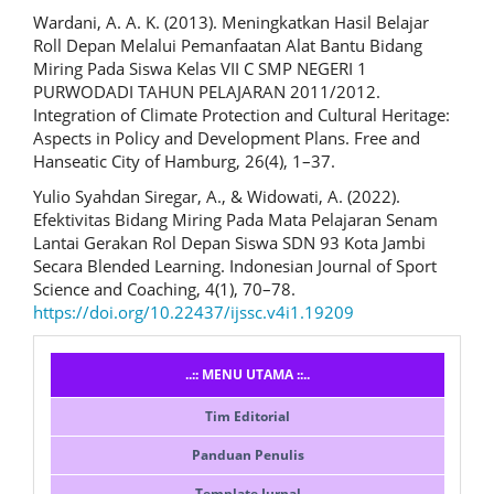
Wardani, A. A. K. (2013). Meningkatkan Hasil Belajar
Roll Depan Melalui Pemanfaatan Alat Bantu Bidang
Miring Pada Siswa Kelas VII C SMP NEGERI 1
PURWODADI TAHUN PELAJARAN 2011/2012.
Integration of Climate Protection and Cultural Heritage:
Aspects in Policy and Development Plans. Free and
Hanseatic City of Hamburg, 26(4), 1–37.
Yulio Syahdan Siregar, A., & Widowati, A. (2022).
Efektivitas Bidang Miring Pada Mata Pelajaran Senam
Lantai Gerakan Rol Depan Siswa SDN 93 Kota Jambi
Secara Blended Learning. Indonesian Journal of Sport
Science and Coaching, 4(1), 70–78.
https://doi.org/10.22437/ijssc.v4i1.19209
Menusidebar
..:: MENU UTAMA ::..
Tim Editorial
Panduan Penulis
Template Jurnal