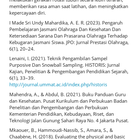
memberikan rasa aman saat latihan, dan meningkatkan
kepercayaan diri.
I Made Sri Undy Mahardika, A. E. R. (2023). Pengaruh
Pembelajaran Jasmani Olahraga Dan Kesehatan Dan
Ketersediaan Sarana Dan Prasarana Olahraga Terhadap
Kebugaran Jasmani Siswa. JPO: Jurnal Prestasi Olahraga,
6(1), 20–24.
Lenaini, I. (2021). Teknik Pengambilan Sampel
Purposive Dan Snowball Sampling. HISTORIS: Jurnal
Kajian, Penelitian & Pengembangan Pendidikan Sejarah,
6(1), 33–39.
http://journal.ummat.ac.id/index.php/historis
Mahendra, A., & Abdul, B. (2021). Buku Panduan Guru
dan Kesehatan. Pusat Kurikulum dan Perbukuan Badan
Penelitian dan Pengembangan dan Perbukuan
Kementerian Pendidikan, Kebudayaan, Riset, dan
Teknologi Jalan Gunung Sahari Raya No. 4 Jakarta Pusat.
Mkaouer, B., Hammoudi-Nassib, S., Amara, S., &
Chaabène, H. (2018). Evaluating the physical and basic