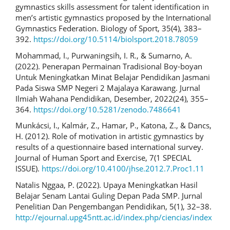
gymnastics skills assessment for talent identification in
men’s artistic gymnastics proposed by the International
Gymnastics Federation. Biology of Sport, 35(4), 383–
392.
https://doi.org/10.5114/biolsport.2018.78059
Mohammad, I., Purwaningsih, I. R., & Sumarno, A.
(2022). Penerapan Permainan Tradisional Boy-boyan
Untuk Meningkatkan Minat Belajar Pendidikan Jasmani
Pada Siswa SMP Negeri 2 Majalaya Karawang. Jurnal
Ilmiah Wahana Pendidikan, Desember, 2022(24), 355–
364.
https://doi.org/10.5281/zenodo.7486641
Munkácsi, I., Kalmár, Z., Hamar, P., Katona, Z., & Dancs,
H. (2012). Role of motivation in artistic gymnastics by
results of a questionnaire based international survey.
Journal of Human Sport and Exercise, 7(1 SPECIAL
ISSUE).
https://doi.org/10.4100/jhse.2012.7.Proc1.11
Natalis Nggaa, P. (2022). Upaya Meningkatkan Hasil
Belajar Senam Lantai Guling Depan Pada SMP. Jurnal
Penelitian Dan Pengembangan Pendidikan, 5(1), 32–38.
http://ejournal.upg45ntt.ac.id/index.php/ciencias/index