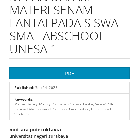
MATERI SENAM
LANTAI PADA SISWA
SMA LABSCHOOL
UNESA 1
Article
PDF
Sidebar
Published:
Sep 24, 2025
Keywords:
Matras Bidang Miring, Rol Depan, Senam Lantai, Siswa SMA.,
Inclined Mat, Forward Roll, Floor Gymnastics, High School
Students.
Main
mutiara putri oktavia
universitas negeri surabaya