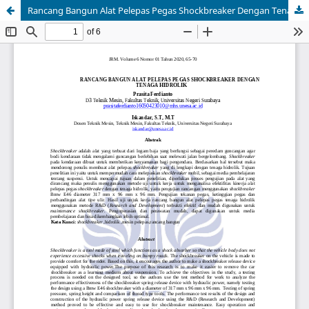
Rancang Bangun Alat Pelepas Pegas Shockbreaker Dengan Tenaga Hidrolik