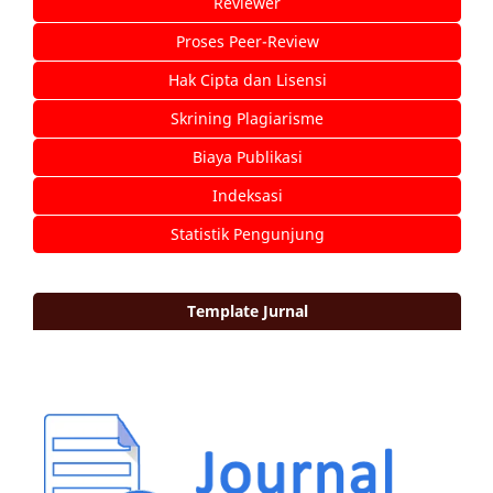
Reviewer
Proses Peer-Review
Hak Cipta dan Lisensi
Skrining Plagiarisme
Biaya Publikasi
Indeksasi
Statistik Pengunjung
Template Jurnal