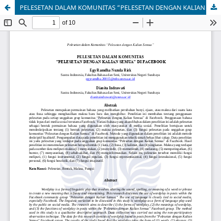
PELESETAN DALAM KOMUNITAS “PELESETAN DENGAN KALIAN SEMUA” DI FACEBOOK