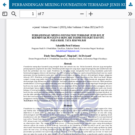
PERBANDINGAN MIXING FOUNDATION TERHADAP JENIS KULIT BERMINYAK PENGGUNA SKINCARE DERMATOLOGIST DAN OTC PADA HASIL TATA RIAS WAJAH