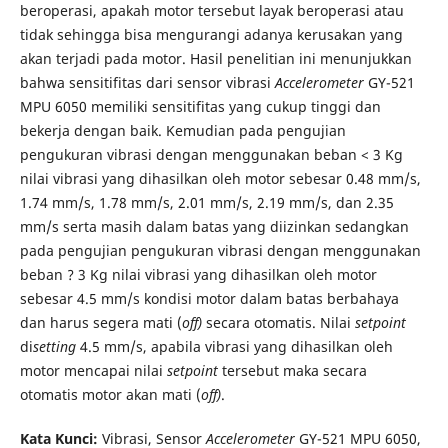
beroperasi, apakah motor tersebut layak beroperasi atau
tidak sehingga bisa mengurangi adanya kerusakan yang
akan terjadi pada motor. Hasil penelitian ini menunjukkan
bahwa sensitifitas dari sensor vibrasi
Accelerometer
GY-521
MPU 6050 memiliki sensitifitas yang cukup tinggi dan
bekerja dengan baik. Kemudian pada pengujian
pengukuran vibrasi dengan menggunakan beban < 3 Kg
nilai vibrasi yang dihasilkan oleh motor sebesar 0.48 mm/s,
1.74 mm/s, 1.78 mm/s, 2.01 mm/s, 2.19 mm/s, dan 2.35
mm/s serta masih dalam batas yang diizinkan sedangkan
pada pengujian pengukuran vibrasi dengan menggunakan
beban ? 3 Kg nilai vibrasi yang dihasilkan oleh motor
sebesar 4.5 mm/s kondisi motor dalam batas berbahaya
dan harus segera mati (
off)
secara otomatis. Nilai
setpoint
di
setting
4.5 mm/s, apabila vibrasi yang dihasilkan oleh
motor mencapai nilai
setpoint
tersebut maka secara
otomatis motor akan mati (
off)
.
Kata Kunci:
Vibrasi, Sensor
Accelerometer
GY-521 MPU 6050,