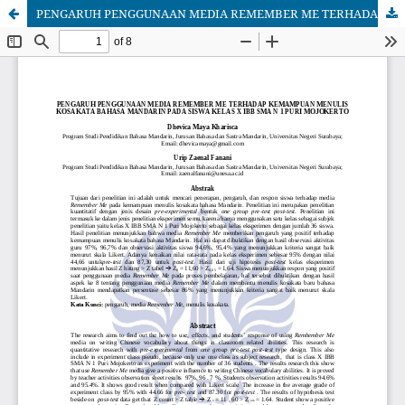
PENGARUH PENGGUNAAN MEDIA REMEMBER ME TERHADAP KEMAMPUAN MENULIS KOSAKATA BAHASA MANDARIN PADA SISWA KELAS X IBB SMA N 1 PURI MOJOKERTO