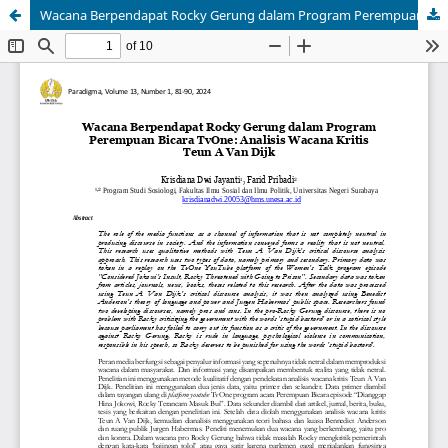
Wacana Berpendapat Rocky Gerung dalam Program Perempuan Bicara TvOne: Analisis Wacana Kritis Teun A Van Dijk