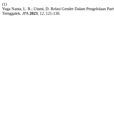
(1)
Yuga Nanta, L. R.; Utami, D. Relasi Gender Dalam Pengelolaan Pa
Trenggalek.
JPA
2023
,
12
, 121-130.