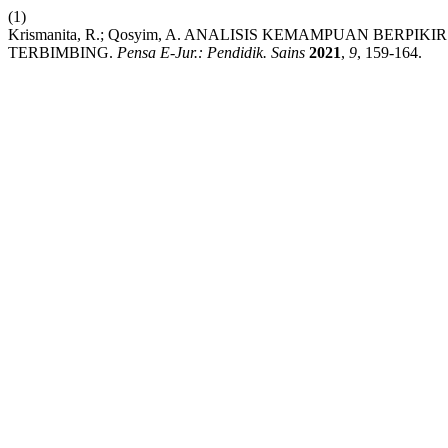
(1)
Krismanita, R.; Qosyim, A. ANALISIS KEMAMPUAN BERPI
TERBIMBING.
Pensa E-Jur.: Pendidik. Sains
2021
,
9
, 159-164.