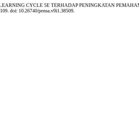
G MODEL LEARNING CYCLE 5E TERHADAP PENINGKATAN PE
–109. doi: 10.26740/pensa.v9i1.38509.