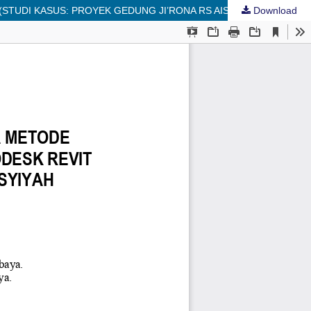
Download
PERBANDINGAN BILL OF QUANTITY(BOQ) ANTARA METODE KONVENSIONAL DENGAN HASIL PERHITUNGAN AUTODESK REVIT (STUDI KASUS: PROYEK GEDUNG JI’RONA RS AISYIYAH BOJONEGORO)