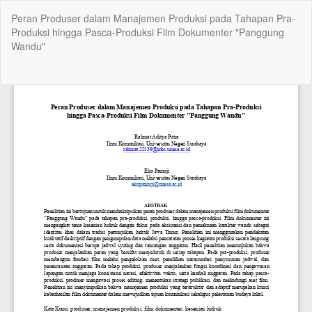
Return
Peran Produser dalam Manajemen Produksi pada Tahapan Pra-
to
Produksi hingga Pasca-Produksi Film Dokumenter "Panggung
Article
Wandu"
Details
Do
Do
P