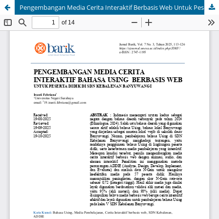
Pengembangan Media Cerita Interaktif Berbasis Web Untuk Peserta Didik di SDN Kebalenan Banyuwangi