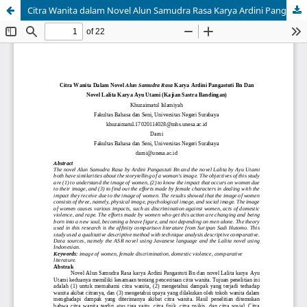
Citra Wanita dalam Novel Alun Samudra Rasa Karya Ardini Pangastuti BN dan Novel Lalita Karya Ayu Utami (Kajian Sastra Bandingan)