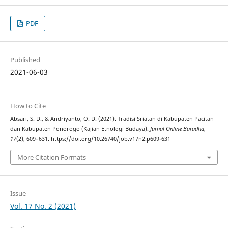
PDF
Published
2021-06-03
How to Cite
Absari, S. D., & Andriyanto, O. D. (2021). Tradisi Sriatan di Kabupaten Pacitan
dan Kabupaten Ponorogo (Kajian Etnologi Budaya).
Jurnal Online Baradha
,
17
(2), 609–631. https://doi.org/10.26740/job.v17n2.p609-631
More Citation Formats
Issue
Vol. 17 No. 2 (2021)