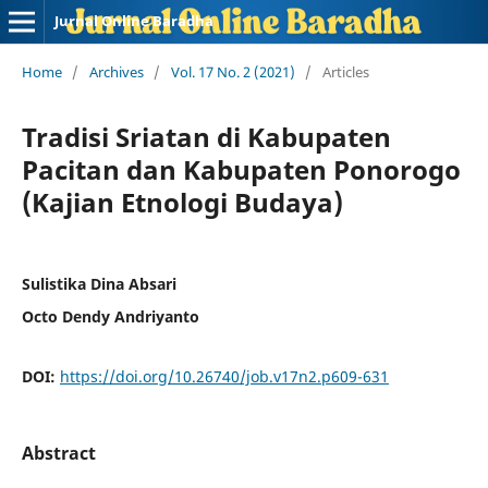
Jurnal Online Baradha
Home
/
Archives
/
Vol. 17 No. 2 (2021)
/
Articles
Tradisi Sriatan di Kabupaten
Pacitan dan Kabupaten Ponorogo
(Kajian Etnologi Budaya)
Sulistika Dina Absari
Octo Dendy Andriyanto
DOI:
https://doi.org/10.26740/job.v17n2.p609-631
Abstract