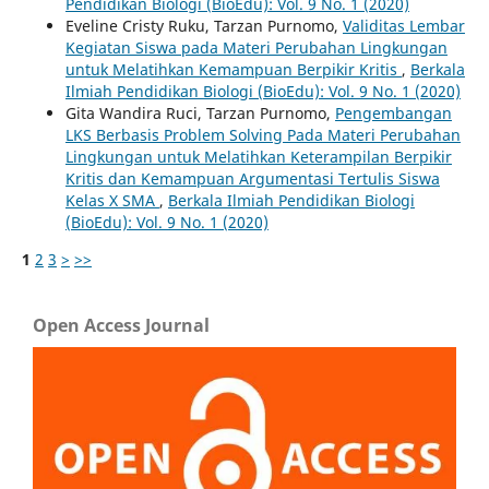
Pendidikan Biologi (BioEdu): Vol. 9 No. 1 (2020)
Eveline Cristy Ruku, Tarzan Purnomo,
Validitas Lembar
Kegiatan Siswa pada Materi Perubahan Lingkungan
untuk Melatihkan Kemampuan Berpikir Kritis
,
Berkala
Ilmiah Pendidikan Biologi (BioEdu): Vol. 9 No. 1 (2020)
Gita Wandira Ruci, Tarzan Purnomo,
Pengembangan
LKS Berbasis Problem Solving Pada Materi Perubahan
Lingkungan untuk Melatihkan Keterampilan Berpikir
Kritis dan Kemampuan Argumentasi Tertulis Siswa
Kelas X SMA
,
Berkala Ilmiah Pendidikan Biologi
(BioEdu): Vol. 9 No. 1 (2020)
1
2
3
>
>>
Open Access Journal