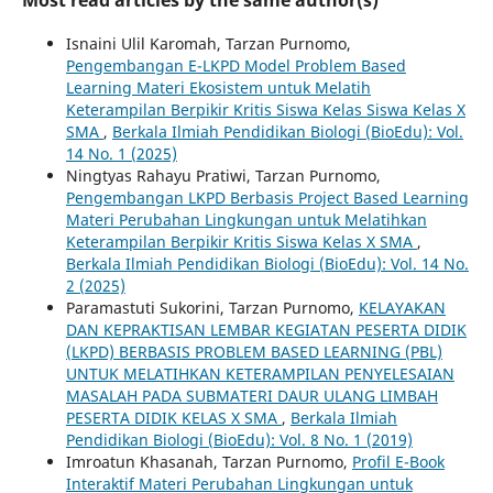
Most read articles by the same author(s)
Isnaini Ulil Karomah, Tarzan Purnomo,
Pengembangan E-LKPD Model Problem Based
Learning Materi Ekosistem untuk Melatih
Keterampilan Berpikir Kritis Siswa Kelas Siswa Kelas X
SMA
,
Berkala Ilmiah Pendidikan Biologi (BioEdu): Vol.
14 No. 1 (2025)
Ningtyas Rahayu Pratiwi, Tarzan Purnomo,
Pengembangan LKPD Berbasis Project Based Learning
Materi Perubahan Lingkungan untuk Melatihkan
Keterampilan Berpikir Kritis Siswa Kelas X SMA
,
Berkala Ilmiah Pendidikan Biologi (BioEdu): Vol. 14 No.
2 (2025)
Paramastuti Sukorini, Tarzan Purnomo,
KELAYAKAN
DAN KEPRAKTISAN LEMBAR KEGIATAN PESERTA DIDIK
(LKPD) BERBASIS PROBLEM BASED LEARNING (PBL)
UNTUK MELATIHKAN KETERAMPILAN PENYELESAIAN
MASALAH PADA SUBMATERI DAUR ULANG LIMBAH
PESERTA DIDIK KELAS X SMA
,
Berkala Ilmiah
Pendidikan Biologi (BioEdu): Vol. 8 No. 1 (2019)
Imroatun Khasanah, Tarzan Purnomo,
Profil E-Book
Interaktif Materi Perubahan Lingkungan untuk