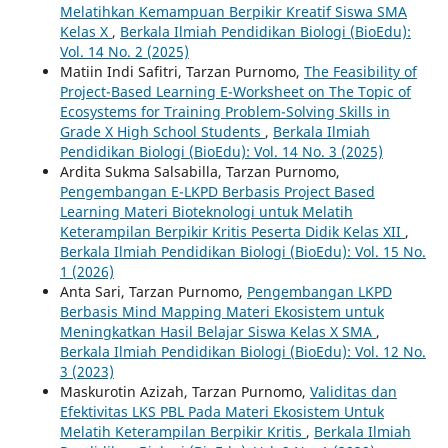
Melatihkan Kemampuan Berpikir Kreatif Siswa SMA
Kelas X
,
Berkala Ilmiah Pendidikan Biologi (BioEdu):
Vol. 14 No. 2 (2025)
Matiin Indi Safitri, Tarzan Purnomo,
The Feasibility of
Project-Based Learning E-Worksheet on The Topic of
Ecosystems for Training Problem-Solving Skills in
Grade X High School Students
,
Berkala Ilmiah
Pendidikan Biologi (BioEdu): Vol. 14 No. 3 (2025)
Ardita Sukma Salsabilla, Tarzan Purnomo,
Pengembangan E-LKPD Berbasis Project Based
Learning Materi Bioteknologi untuk Melatih
Keterampilan Berpikir Kritis Peserta Didik Kelas XII
,
Berkala Ilmiah Pendidikan Biologi (BioEdu): Vol. 15 No.
1 (2026)
Anta Sari, Tarzan Purnomo,
Pengembangan LKPD
Berbasis Mind Mapping Materi Ekosistem untuk
Meningkatkan Hasil Belajar Siswa Kelas X SMA
,
Berkala Ilmiah Pendidikan Biologi (BioEdu): Vol. 12 No.
3 (2023)
Maskurotin Azizah, Tarzan Purnomo,
Validitas dan
Efektivitas LKS PBL Pada Materi Ekosistem Untuk
Melatih Keterampilan Berpikir Kritis
,
Berkala Ilmiah