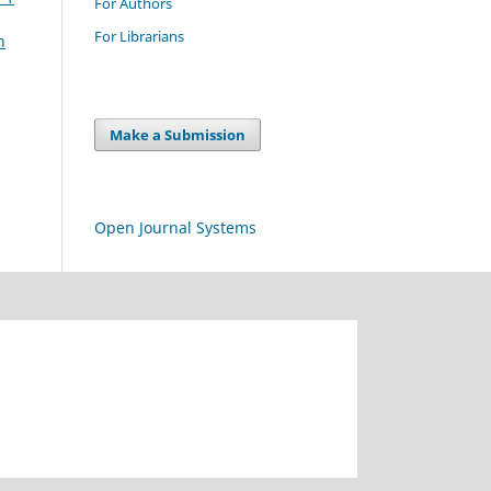
For Authors
For Librarians
n
Make a Submission
Open Journal Systems