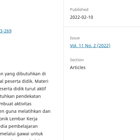
Published
2022-02-10
63-269
Issue
Vol. 11 No. 2 (2022)
Section
Articles
lan yang dibutuhkan di
 peserta didik. Materi
erta didik turut aktif
utuhkan pendekatan
mbuat aktivitas
sien guna melatihkan dan
onik Lembar Kerja
edia pembelajaran
s melalui gawai untuk