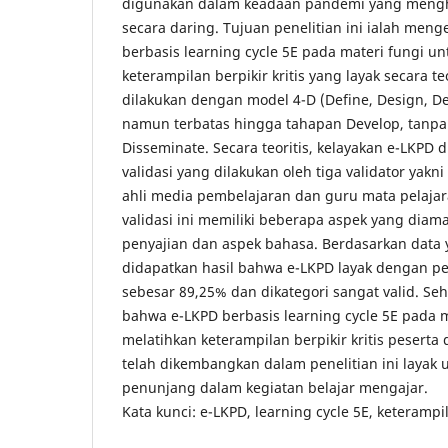
digunakan dalam keadaan pandemi yang meng
secara daring. Tujuan penelitian ini ialah me
berbasis learning cycle 5E pada materi fungi u
keterampilan berpikir kritis yang layak secara 
dilakukan dengan model 4-D (Define, Design, D
namun terbatas hingga tahapan Develop, tanp
Disseminate. Secara teoritis, kelayakan e-LKPD 
validasi yang dilakukan oleh tiga validator yakn
ahli media pembelajaran dan guru mata pelajara
validasi ini memiliki beberapa aspek yang diamat
penyajian dan aspek bahasa. Berdasarkan data 
didapatkan hasil bahwa e-LKPD layak dengan pe
sebesar 89,25% dan dikategori sangat valid. Se
bahwa e-LKPD berbasis learning cycle 5E pada m
melatihkan keterampilan berpikir kritis peserta 
telah dikembangkan dalam penelitian ini layak 
penunjang dalam kegiatan belajar mengajar.
Kata kunci: e-LKPD, learning cycle 5E, keterampila