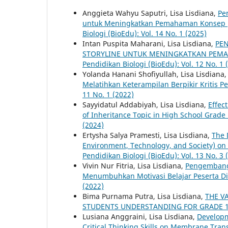
Anggieta Wahyu Saputri, Lisa Lisdiana,
Pe
untuk Meningkatkan Pemahaman Konsep pa
Biologi (BioEdu): Vol. 14 No. 1 (2025)
Intan Puspita Maharani, Lisa Lisdiana,
PEN
STORYLINE UNTUK MENINGKATKAN PEMA
Pendidikan Biologi (BioEdu): Vol. 12 No. 1 
Yolanda Hanani Shofiyullah, Lisa Lisdiana
Melatihkan Keterampilan Berpikir Kritis Pe
11 No. 1 (2022)
Sayyidatul Addabiyah, Lisa Lisdiana,
Effec
of Inheritance Topic in High School Grade
(2024)
Ertysha Salya Pramesti, Lisa Lisdiana,
The 
Environment, Technology, and Society) on V
Pendidikan Biologi (BioEdu): Vol. 13 No. 3 
Vivin Nur Fitria, Lisa Lisdiana,
Pengembanga
Menumbuhkan Motivasi Belajar Peserta Di
(2022)
Bima Purnama Putra, Lisa Lisdiana,
THE V
STUDENTS UNDERSTANDING FOR GRADE 
Lusiana Anggraini, Lisa Lisdiana,
Developm
Critical Thinking Skills on Membrane Tran