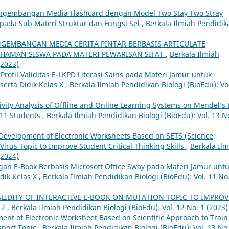
ngembangan Media Flashcard dengan Model Two Stay Two Stray
da Sub Materi Struktur dan Fungsi Sel
,
Berkala Ilmiah Pendidik
GEMBANGAN MEDIA CERITA PINTAR BERBASIS ARTICULATE
HAMAN SISWA PADA MATERI PEWARISAN SIFAT
,
Berkala Ilmiah
(2023)
,
Profil Validitas E-LKPD Literasi Sains pada Materi Jamur untuk
serta Didik Kelas X
,
Berkala Ilmiah Pendidikan Biologi (BioEdu): Vo
tivity Analysis of Offline and Online Learning Systems on Mendel’s
 11 Students
,
Berkala Ilmiah Pendidikan Biologi (BioEdu): Vol. 13 N
Development of Electronic Worksheets Based on SETS (Science,
irus Topic to Improve Student Critical Thinking Skills
,
Berkala Il
(2024)
n E-Book Berbasis Microsoft Office Sway pada Materi Jamur unt
dik Kelas X
,
Berkala Ilmiah Pendidikan Biologi (BioEdu): Vol. 11 No
ALIDITY OF INTERACTIVE E-BOOK ON MUTATION TOPIC TO IMPROV
12
,
Berkala Ilmiah Pendidikan Biologi (BioEdu): Vol. 12 No. 1 (2023)
ent of Electronic Worksheet Based on Scientific Approach to Train
sport Topic
,
Berkala Ilmiah Pendidikan Biologi (BioEdu): Vol. 13 No.