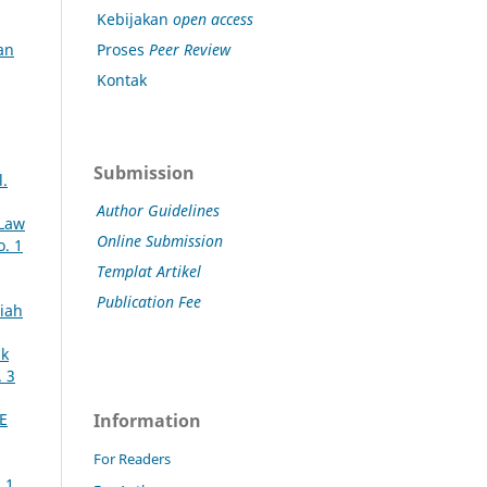
Kebijakan
open access
Proses
Peer Review
an
Kontak
Submission
l.
Author Guidelines
 Law
Online Submission
o. 1
Templat Artikel
Publication Fee
miah
uk
. 3
Information
E
For Readers
 1