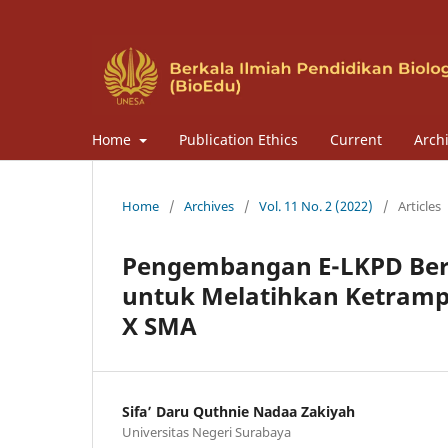
Home
Publication Ethics
Current
Arch
Home
/
Archives
/
Vol. 11 No. 2 (2022)
/
Articles
Pengembangan E-LKPD Berba
untuk Melatihkan Ketrampil
X SMA
Sifa’ Daru Quthnie Nadaa Zakiyah
Universitas Negeri Surabaya