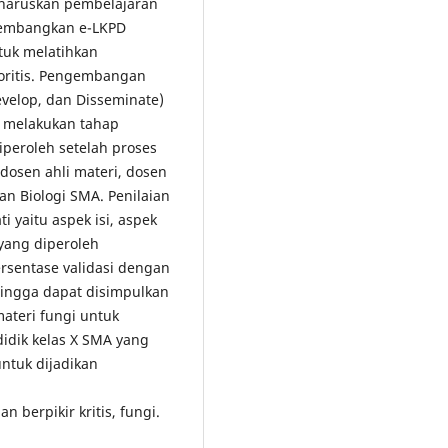
haruskan pembelajaran
ngembangkan e-LKPD
ntuk melatihkan
teoritis. Pengembangan
evelop, dan Disseminate)
a melakukan tahap
diperoleh setelah proses
i dosen ahli materi, dosen
n Biologi SMA. Penilaian
i yaitu aspek isi, aspek
yang diperoleh
rsentase validasi dengan
hingga dapat disimpulkan
ateri fungi untuk
didik kelas X SMA yang
untuk dijadikan
n berpikir kritis, fungi.