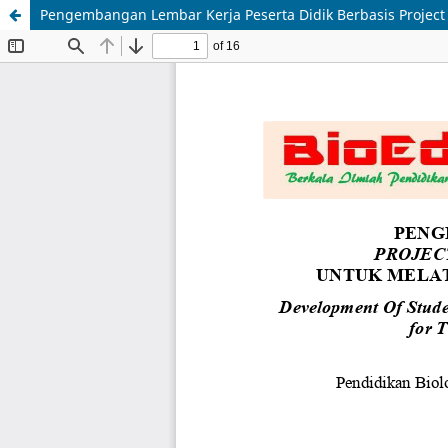
Pengembangan Lembar Kerja Peserta Didik Berbasis Project 