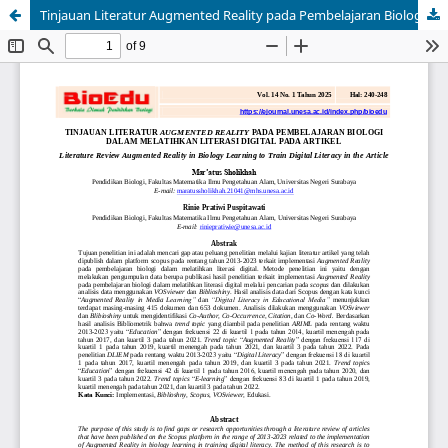
Tinjauan Literatur Augmented Reality pada Pembelajaran Biologi dalam Melatihkan Literasi Digital pada Artikel