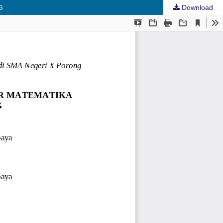
G
Download