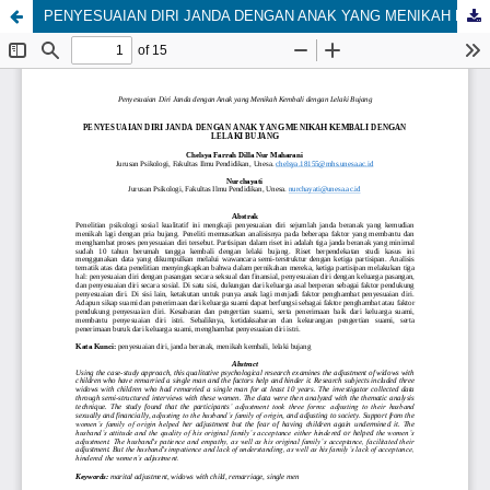
PENYESUAIAN DIRI JANDA DENGAN ANAK YANG MENIKAH KEMBALI DENGAN LELAKI BUJANG