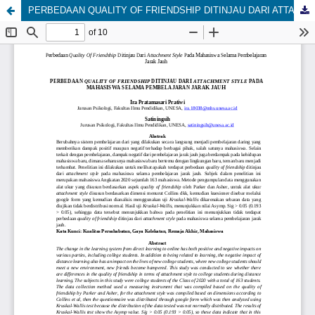
PERBEDAAN QUALITY OF FRIENDSHIP DITINJAU DARI ATTACHMENT STYLE PADA MAHASISWA SELAMA PEMBELAJARAN JARAK JAUH