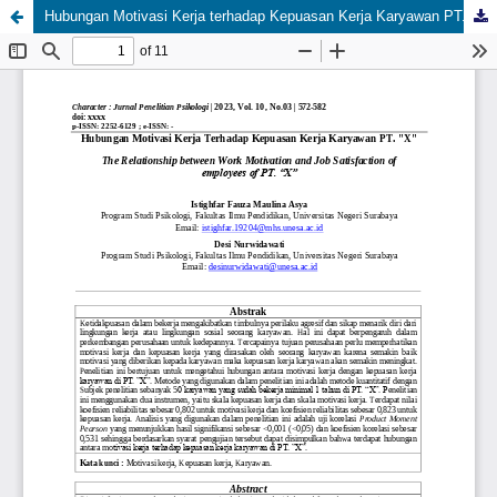
Hubungan Motivasi Kerja terhadap Kepuasan Kerja Karyawan PT. "X"