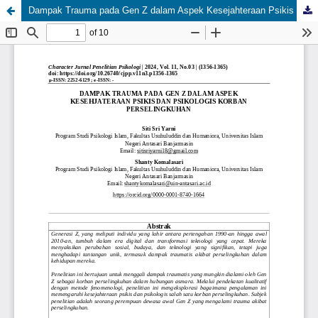
Dampak Trauma pada Gen Z dalam Aspek Kesejahteraan Psikis dan Psikologis Korban Perselingkuhan