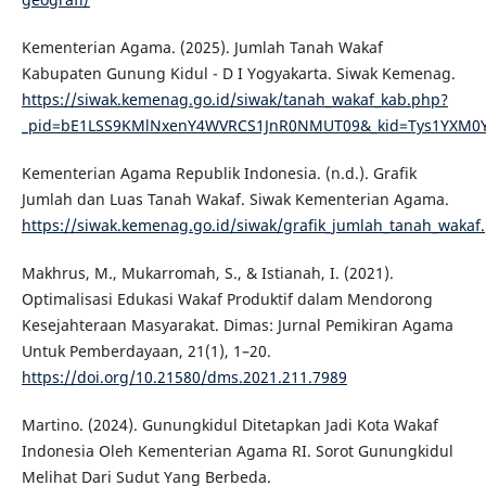
Kementerian Agama. (2025). Jumlah Tanah Wakaf
Kabupaten Gunung Kidul - D I Yogyakarta. Siwak Kemenag.
https://siwak.kemenag.go.id/siwak/tanah_wakaf_kab.php?
_pid=bE1LSS9KMlNxenY4WVRCS1JnR0NMUT09&_kid=Tys1YXM0Y
Kementerian Agama Republik Indonesia. (n.d.). Grafik
Jumlah dan Luas Tanah Wakaf. Siwak Kementerian Agama.
https://siwak.kemenag.go.id/siwak/grafik_jumlah_tanah_wakaf
Makhrus, M., Mukarromah, S., & Istianah, I. (2021).
Optimalisasi Edukasi Wakaf Produktif dalam Mendorong
Kesejahteraan Masyarakat. Dimas: Jurnal Pemikiran Agama
Untuk Pemberdayaan, 21(1), 1–20.
https://doi.org/10.21580/dms.2021.211.7989
Martino. (2024). Gunungkidul Ditetapkan Jadi Kota Wakaf
Indonesia Oleh Kementerian Agama RI. Sorot Gunungkidul
Melihat Dari Sudut Yang Berbeda.