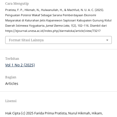
Cara Mengutip
Pratista, F. P., Hikmah, N., Hulwanullah, H., & Machfud, N. U. A. C. (2025).
Penguatan Potensi Wakaf Sebagai Sarana Pemberdayaan Ekonomi
Masyarakat di Kalurahan Jetis Kapanewon Saptosari Kabupaten Gunung Kidul
Daerah Istimewa Yogyakarta.
Jurnal Darma Loka
,
1
(2), 102–116. Diambil dari
https://ejournal.unesa.ac.id/index.php/darmaloka/article/view/73217
Format Sitasi Lainnya
Terbitan
Vol 1 No 2 (2025)
Bagian
Articles
Lisensi
Hak Cipta (c) 2025 Farida Prima Pratista, Nurul Hikmah, Hikam,