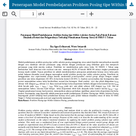
Penerapan Model Pembelajaran Problem Posing tipe Within Solution Posing Pada Pokok Bahasan Dinamika Rotasi dan Pengaruhnya Terhadap Pemahaman Konsep Siswa di SMAN 1 Tuban