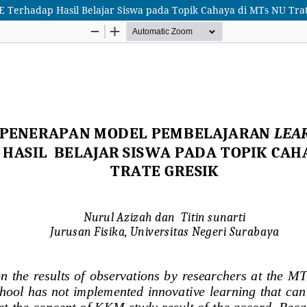
Terhadap Hasil Belajar Siswa pada ‎Topik Cahaya di MTs NU Trat