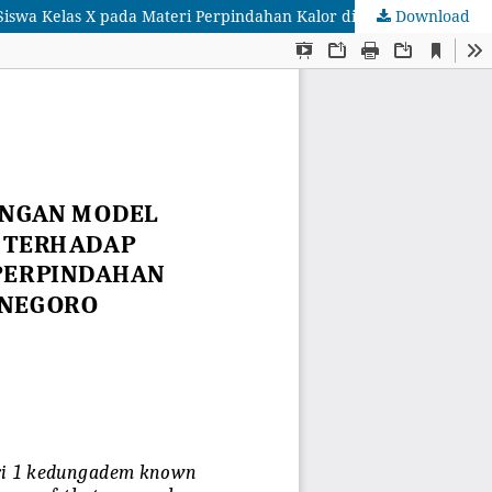
Download
Pengaruh Penerapan Metode Eksperimen dengan Model Pengajaran Langsung (Direct Instruction) ‎Terhadap Prestasi Belajar Siswa Kelas X pada Materi Perpindahan Kalor di SMA Negeri 1 ‎Kedungadem Bojonegoro