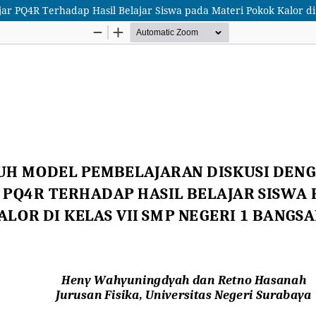
ar PQ4R Terhadap Hasil Belajar ‎Siswa pada Materi Pokok Kalor di