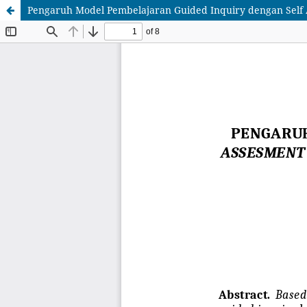
Pengaruh Model Pembelajaran Guided Inquiry dengan Self As