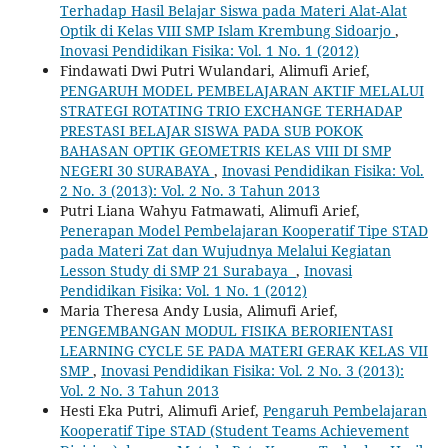
Terhadap Hasil Belajar Siswa pada ‎Materi Alat-Alat
Optik di Kelas VIII SMP Islam Krembung Sidoarjo
,
Inovasi Pendidikan Fisika: Vol. 1 No. 1 (2012)
Findawati Dwi Putri Wulandari, Alimufi Arief,
PENGARUH MODEL PEMBELAJARAN AKTIF MELALUI
STRATEGI ROTATING TRIO EXCHANGE TERHADAP
PRESTASI BELAJAR SISWA PADA SUB POKOK
BAHASAN OPTIK GEOMETRIS KELAS VIII DI SMP
NEGERI 30 SURABAYA
,
Inovasi Pendidikan Fisika: Vol.
2 No. 3 (2013): Vol. 2 No. 3 Tahun 2013
Putri Liana Wahyu Fatmawati, Alimufi Arief,
Penerapan Model Pembelajaran Kooperatif Tipe STAD
pada Materi Zat dan Wujudnya Melalui ‎Kegiatan
Lesson Study di SMP 21 Surabaya ‎
,
Inovasi
Pendidikan Fisika: Vol. 1 No. 1 (2012)
Maria Theresa Andy Lusia, Alimufi Arief,
PENGEMBANGAN MODUL FISIKA BERORIENTASI
LEARNING CYCLE 5E PADA MATERI GERAK KELAS VII
SMP
,
Inovasi Pendidikan Fisika: Vol. 2 No. 3 (2013):
Vol. 2 No. 3 Tahun 2013
Hesti Eka Putri, Alimufi Arief,
Pengaruh Pembelajaran
Kooperatif Tipe STAD (Student Teams Achievement