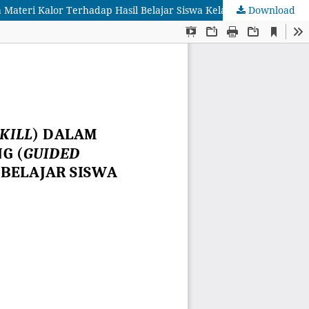
Download
Penerapan Kecakapan Akademik (Academic Skill) dalam Model Pembelajaran Penemuan ‎Terbimbing (Guided Discovery) pada Materi Kalor Terhadap Hasil Belajar Siswa Kelas X SMA ‎Khadijah Surabaya