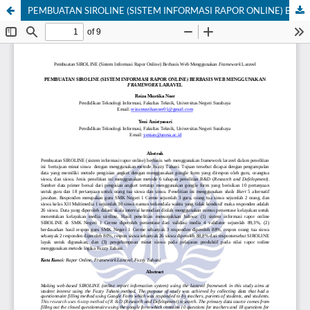
PEMBUATAN SIROLINE (SISTEM INFORMASI RAPOR ONLINE) BERBASIS WEB MENGGUNAKAN FRAMEWORK LARAVEL