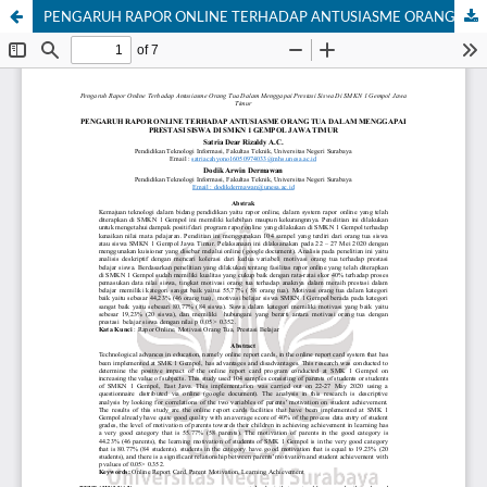
PENGARUH RAPOR ONLINE TERHADAP ANTUSIASME ORANG TUA DALAM MENGGAPAI PRESTASI SISWA DI SMKN 1 GEMPOL JAWA TIMUR