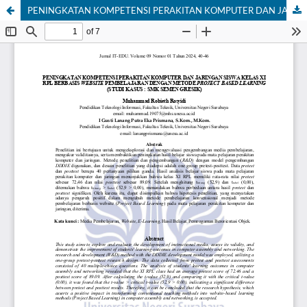
PENINGKATAN KOMPETENSI PERAKITAN KOMPUTER DAN JARINGAN SISWA KELAS XI RPL BERBASIS WEBSITE PEMBELAJARAN DENGAN METODE PROJECT BASED LEARNING (STUDI KASUS : SMK SEMEN GRESIK)