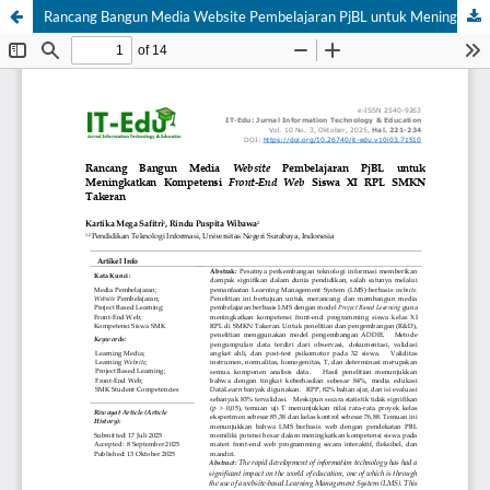
Rancang Bangun Media Website Pembelajaran PjBL untuk Meningkatkan Kompetensi Front-End Web Siswa XI RPL SMKN Takeran