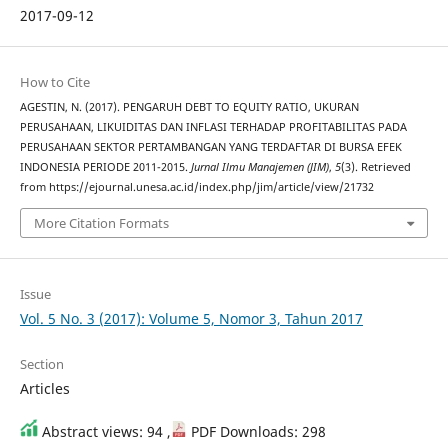
2017-09-12
How to Cite
AGESTIN, N. (2017). PENGARUH DEBT TO EQUITY RATIO, UKURAN
PERUSAHAAN, LIKUIDITAS DAN INFLASI TERHADAP PROFITABILITAS PADA
PERUSAHAAN SEKTOR PERTAMBANGAN YANG TERDAFTAR DI BURSA EFEK
INDONESIA PERIODE 2011-2015.
Jurnal Ilmu Manajemen (JIM)
,
5
(3). Retrieved
from https://ejournal.unesa.ac.id/index.php/jim/article/view/21732
More Citation Formats
Issue
Vol. 5 No. 3 (2017): Volume 5, Nomor 3, Tahun 2017
Section
Articles
Abstract views: 94 ,
PDF Downloads: 298