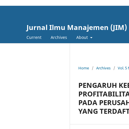
cici4d
cici4d
Jurnal Ilmu Manajemen (JIM)
Current
Archives
About
Home
/
Archives
/
Vol. 5
PENGARUH KEB
PROFITABILIT
PADA PERUSAH
YANG TERDAFT