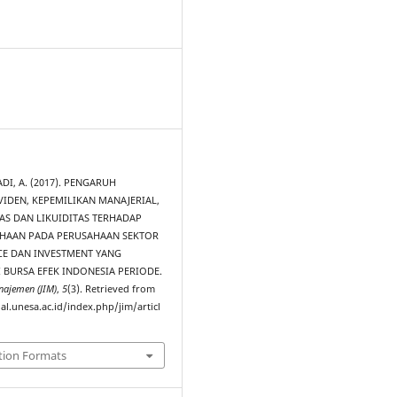
3
ADI, A. (2017). PENGARUH
VIDEN, KEPEMILIKAN MANAJERIAL,
AS DAN LIKUIDITAS TERHADAP
AHAAN PADA PERUSAHAAN SEKTOR
ICE DAN INVESTMENT YANG
 BURSA EFEK INDONESIA PERIODE.
najemen (JIM)
,
5
(3). Retrieved from
al.unesa.ac.id/index.php/jim/articl
tion Formats