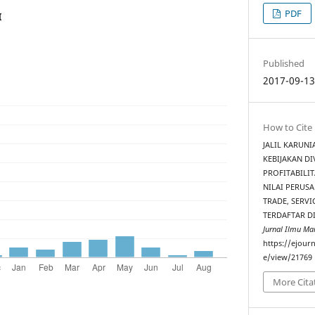
PDF
I
Published
2017-09-1
How to Cite
JALIL KARUNI
KEBIJAKAN DI
PROFITABILIT
NILAI PERUS
TRADE, SERV
TERDAFTAR DI
Jurnal Ilmu Ma
https://ejourn
e/view/21769
More Cita