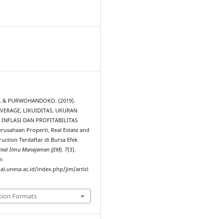
8
., & PURWOHANDOKO. (2019).
VERAGE, LIKUIDITAS, UKURAN
INFLASI DAN PROFITABILITAS
erusahaan Properti, Real Estate and
ruction Terdaftar di Bursa Efek
rnal Ilmu Manajemen (JIM)
,
7
(3).
m
al.unesa.ac.id/index.php/jim/articl
tion Formats