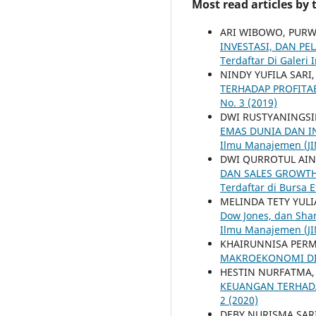
Most read articles by
ARI WIBOWO, PU
INVESTASI, DAN PE
Terdaftar Di Galeri 
NINDY YUFILA SAR
TERHADAP PROFITA
No. 3 (2019)
DWI RUSTYANINGS
EMAS DUNIA DAN I
Ilmu Manajemen (JIM
DWI QURROTUL AI
DAN SALES GROWTH 
Terdaftar di Bursa 
MELINDA TETY YUL
Dow Jones, dan Sha
Ilmu Manajemen (JIM
KHAIRUNNISA PER
MAKROEKONOMI DI
HESTIN NURFATMA
KEUANGAN TERHADA
2 (2020)
DEBY NURISMA SA