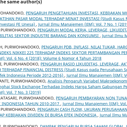
 the same author(s)
RWOHANDOKO,
PENGARUH PENGETAHUAN INVESTASI, KEBIJAKAN 
LATIHAN PASAR MODAL TERHADAP MINAT INVESTASI (Studi Kasus 
Investasi FE Unesa)
,
Jurnal Ilmu Manajemen (JIM): Vol. 7 No. 1 (201
I, PURWOHANDOKO,
PENGARUH MODAL KERJA, LEVERAGE, LIKUIDIT
BILITAS SEKTOR INDUSTRI BARANG DAN KONSUMSI
,
Jurnal Ilmu 
IH, PURWOHANDOKO,
PENGARUH PDB, INFLASI, NILAI TUKAR, HA
NDEKS NIKKEI 225 TERHADAP INDEKS SEKTOR PERTAMBANGAN PE
): Vol. 6 No. 4 (2018): Volume 6 Nomor 4 Tahun 2018
NI, PURWOHANDOKO,
PENGARUH RASIO LIKUIDITAS, LEVERAGE, AKT
TERHADAP FINANCIAL DISTRESS (Studi Kasus pada Perusahaan S
Efek Indonesia Periode 2012-2016)
,
Jurnal Ilmu Manajemen (JIM): Vo
IANTI, PURWOHANDOKO,
Analisis Pengaruh Variabel Makroekonom
nghai Stock Exchange Terhadap Indeks Harga Saham Gabungan P
): Vol. 7 No. 3 (2019)
MATASARI, PURWOHANDOKO,
PENGARUH PEMBAYARAN NON TUNAI
 INDONESIA TAHUN 2010-2017
,
Jurnal Ilmu Manajemen (JIM): Vol.
, PURWOHANDOKO,
PENGARUH CASH FLOW, UKURAN PERUSAHAAN,
P KEBIJAKAN DIVIDEN DI BURSA EFEK INDONESIA
,
Jurnal Ilmu Ma
RI, PURWOHANDOKO,
DAMPAK PENGARUH BURSA SAHAM GLOBAL, 