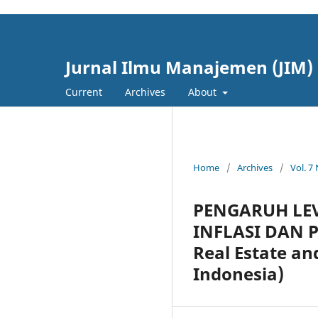
cici4d
cici4d
Jurnal Ilmu Manajemen (JIM)
Current
Archives
About
Home
/
Archives
/
Vol. 7
PENGARUH LEV
INFLASI DAN P
Real Estate an
Indonesia)