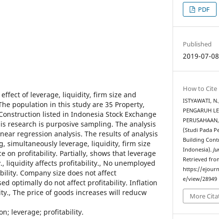
PDF
Published
2019-07-0
How to Cite
effect of leverage, liquidity, firm size and
ISTYAWATI, N
. The population in this study are 35 Property,
PENGARUH LE
 Construction listed in Indonesia Stock Exchange
PERUSAHAAN, 
is research is purposive sampling. The analysis
(Studi Pada P
near regression analysis. The results of analysis
Building Cont
, simultaneously leverage, liquidity, firm size
Indonesia).
Ju
ce on profitability. Partially, shows that leverage
Retrieved fro
., liquidity affects profitability., No unemployed
https://ejourn
ability. Company size does not affect
e/view/28949
sed optimally do not affect profitability. Inflation
lity., The price of goods increases will reducw
More Cita
on; leverage; profitability.