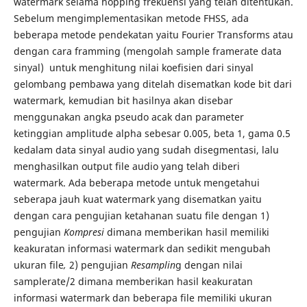
watermark selama hopping frekuensi yang telah ditentukan.
Sebelum mengimplementasikan metode FHSS, ada
beberapa metode pendekatan yaitu Fourier Transforms atau
dengan cara framming (mengolah sample framerate data
sinyal) untuk menghitung nilai koefisien dari sinyal
gelombang pembawa yang ditelah disematkan kode bit dari
watermark, kemudian bit hasilnya akan disebar
menggunakan angka pseudo acak dan parameter
ketinggian amplitude alpha sebesar 0.005, beta 1, gama 0.5
kedalam data sinyal audio yang sudah disegmentasi, lalu
menghasilkan output file audio yang telah diberi
watermark. Ada beberapa metode untuk mengetahui
seberapa jauh kuat watermark yang disematkan yaitu
dengan cara pengujian ketahanan suatu file dengan 1)
pengujian
Kompresi
dimana memberikan hasil memiliki
keakuratan informasi watermark dan sedikit mengubah
ukuran file
,
2) pengujian
Resamplin
g dengan nilai
samplerate/2 dimana memberikan hasil keakuratan
informasi watermark dan beberapa file memiliki ukuran