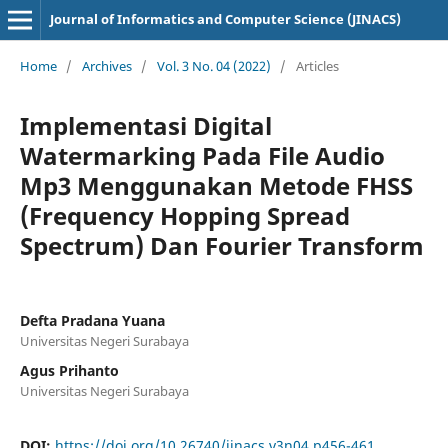
Journal of Informatics and Computer Science (JINACS)
Home
/
Archives
/
Vol. 3 No. 04 (2022)
/
Articles
Implementasi Digital
Watermarking Pada File Audio
Mp3 Menggunakan Metode FHSS
(Frequency Hopping Spread
Spectrum) Dan Fourier Transform
Defta Pradana Yuana
Universitas Negeri Surabaya
Agus Prihanto
Universitas Negeri Surabaya
DOI:
https://doi.org/10.26740/jinacs.v3n04.p456-461