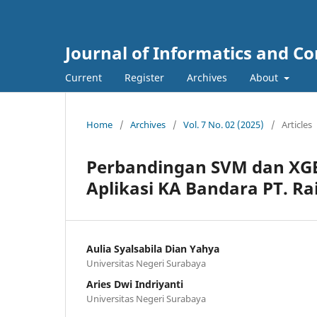
Journal of Informatics and C
Current
Register
Archives
About
Home
/
Archives
/
Vol. 7 No. 02 (2025)
/
Articles
Perbandingan SVM dan X
Aplikasi KA Bandara PT. Rai
Aulia Syalsabila Dian Yahya
Universitas Negeri Surabaya
Aries Dwi Indriyanti
Universitas Negeri Surabaya