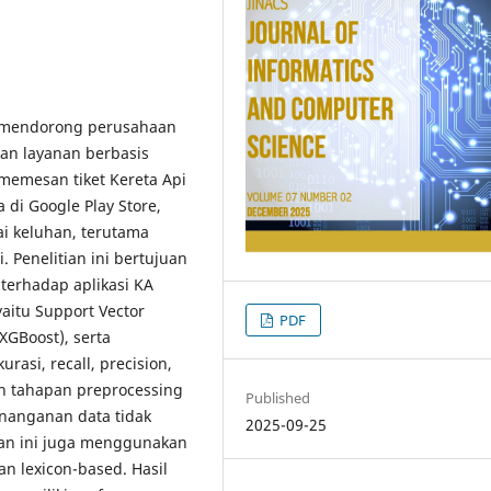
h mendorong perusahaan
kan layanan berbasis
emesan tiket Kereta Api
di Google Play Store,
i keluhan, terutama
. Penelitian ini bertujuan
terhadap aplikasi KA
aitu Support Vector
PDF
XGBoost), serta
asi, recall, precision,
gan tahapan preprocessing
Published
nanganan data tidak
2025-09-25
an ini juga menggunakan
n lexicon-based. Hasil