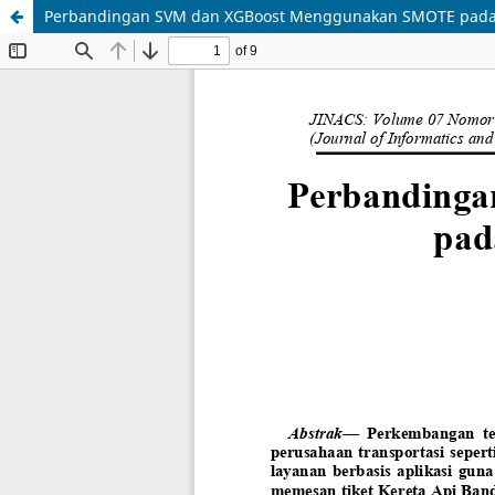
Perbandingan SVM dan XGBoost Menggunakan SMOTE pada Ap