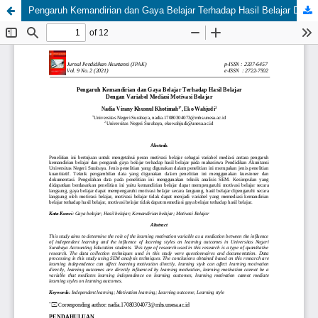
Pengaruh Kemandirian dan Gaya Belajar Terhadap Hasil Belajar Dengan Variabel Mediasi Motivasi Belajar