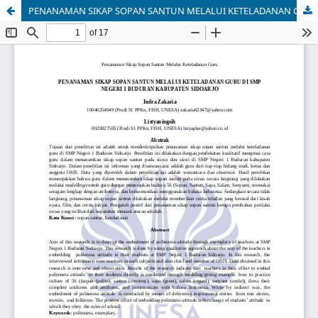
PENANAMAN SIKAP SOPAN SANTUN MELALUI KETELADANAN GURU DI SMP NEGERI 1 BUDURAN KABUPATEN SIDOARJO